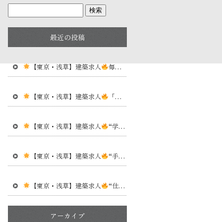
最近の投稿
【東京・浅草】建築求人
毎日が同じじゃないから面白い！資材搬入・上棟工・内装大工・施工管理スタッフ募集
【東京・浅草】建築求人
「やってみたい！」その気持ちがスタートライン
【東京・浅草】建築求人
“学歴よりも行動力”が評価される仕事
【東京・浅草】建築求人
“手に職”って実際どういうこと？
【東京・浅草】建築求人
“仕事ができる人”って、特別な人じゃない
アーカイブ