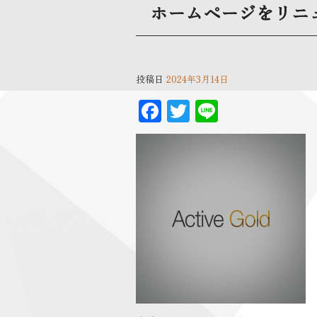
ホームページをリニ
投稿日
2024年3月14日
F
T
Li
ac
wi
n
eb
tt
e
oo
er
k