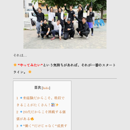
それは…
“やってみたい”
という気持ちがあれば、それが一番のスタート
ライン。
目次
[
hide
]
1
未経験だからこそ、吸収で
きることがたくさん！
2
20代だからこそ挑戦する価
値がある
3
“働く”だけじゃなく“成長す