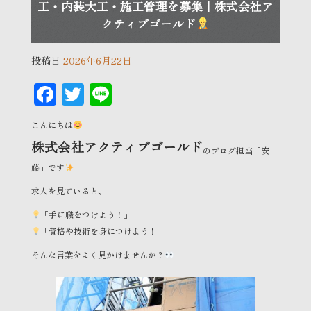
工・内装大工・施工管理を募集｜株式会社ア
クティブゴールド
投稿日
2026年6月22日
F
T
Li
ac
wi
n
こんにちは
eb
tt
e
株式会社アクティブゴールド
のブログ担当「安
oo
er
藤」です
k
求人を見ていると、
「手に職をつけよう！」
「資格や技術を身につけよう！」
そんな言葉をよく見かけませんか？