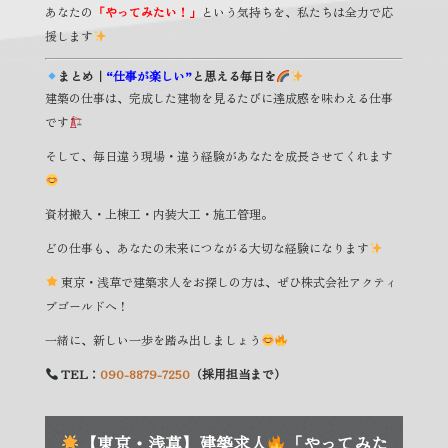
あなたの
「やってみたい！」
という気持ちを、私たちは全力で応
援します
まとめ｜
“仕事が楽しい”
と思える毎日を
建築の仕事は、完成した建物を見るたびに達成感を味わえる仕事
です
そして、毎日違う現場・違う経験があなたを成長させてくれます
資材搬入・上棟工・内装大工・施工管理。
どの仕事も、あなたの未来につながる大切な経験になります
東京・浅草で建築求人をお探しの方は、ぜひ株式会社アクティ
ブゴールドへ！
一緒に、新しい一歩を踏み出しましょう
TEL：
090-8879-7250
（採用担当まで）
【東京・浅草】建築求人
「やってみた