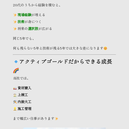
20代のうちから経験を積むと、
現場経験
が増える
技術
が身につく
将来の
選択肢
が広がる
同じ5年でも、
何も残らない5年と技術が残る5年では大きな差になります
アクティブゴールドだからできる成長
当社では、
資材搬入
上棟工
内装大工
施工管理
まで幅広い仕事があります