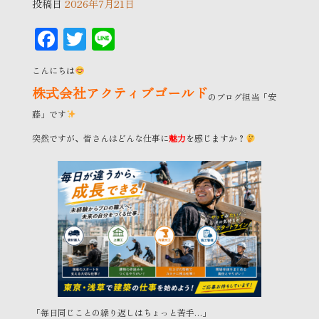
投稿日
2026年7月21日
F
T
Li
ac
wi
n
こんにちは
eb
tt
e
株式会社アクティブゴールド
のブログ担当「安
oo
er
藤」です
k
突然ですが、皆さんはどんな仕事に
魅力
を感じますか？
「毎日同じことの繰り返しはちょっと苦手…」