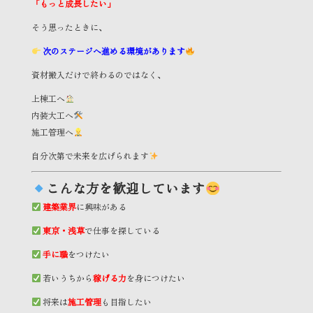
「もっと成長したい」
そう思ったときに、
次のステージへ進める環境があります
資材搬入だけで終わるのではなく、
上棟工へ
内装大工へ
施工管理へ
自分次第で未来を広げられます
こんな方を歓迎しています
建築業界
に興味がある
東京・浅草
で仕事を探している
手に職
をつけたい
若いうちから
稼げる力
を身につけたい
将来は
施工管理
も目指したい