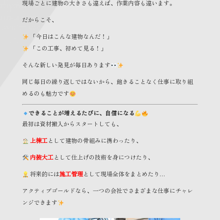
現場ごとに建物の大きさも違えば、作業内容も違います。
だからこそ、
「今日はこんな建物なんだ！」
「この工事、初めて見る！」
そんな新しい発見が毎日あります
同じ毎日の繰り返しではないから、飽きることなく仕事に取り組
めるのも魅力です
できることが増えるたびに、自信になる
最初は資材搬入からスタートしても、
上棟工
として建物の骨組みに携わったり、
内装大工
として仕上げの技術を身につけたり、
将来的には
施工管理
として現場全体をまとめたり…
アクティブゴールドなら、一つの会社でさまざまな仕事にチャレ
ンジできます