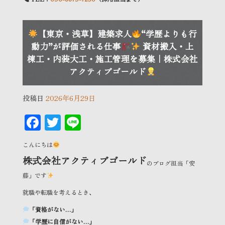
【東京・浅草】建築求人
“学歴よりも行
動力”が評価される仕事
資材搬入・上
棟工・内装大工・施工管理を募集｜株式会社
アクティブゴールド
投稿日
2026年6月29日
F
T
Li
ac
wi
n
こんにちは
eb
tt
e
株式会社アクティブゴールド
のブログ担当「安
oo
er
藤」です
k
就職や転職を考えるとき、
「資格がない…」
「学歴に自信がない…」