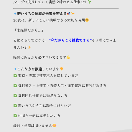
少しずつ成長していく実感を味わえる仕事です
若いうちの挑戦が未来を変える
20代は、新しいことに挑戦できる大切な時期
「未経験だから…」
と諦めるのではなく、
“今だからこそ挑戦できる”
そう考えてみま
せんか？
経験はあとから必ずついてきます
こんな方を歓迎しています
東京・浅草で建築求人を探している方
資材搬入・上棟工・内装大工・施工管理に興味がある方
毎日同じ仕事では物足りない方
若いうちから手に職をつけたい方
仲間と一緒に成長したい方
経験・学歴は問いません