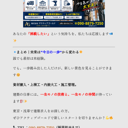
あなたの
「挑戦したい」
という気持ちを、私たちは応援します
まとめ｜未来は
“今日の一歩”
から変わる
誰でも最初は未経験。
でも、一歩踏み出した人だけが、新しい景色を見ることができま
す
資材搬入・上棟工・内装大工・施工管理。
建築の仕事には、
一生モノの技術と、一生モノの仲間
が待ってい
ます
東京・浅草で建築求人をお探しの方、
ぜひアクティブゴールドで新しいスタートを切りませんか？
TEL：
090-8879-7250
（採用担当まで）