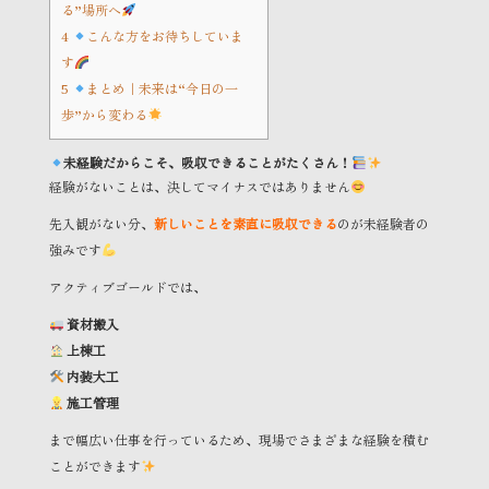
る”場所へ
4
こんな方をお待ちしていま
す
5
まとめ｜未来は“今日の一
歩”から変わる
未経験だからこそ、吸収できることがたくさん！
経験がないことは、決してマイナスではありません
先入観がない分、
新しいことを素直に吸収できる
のが未経験者の
強みです
アクティブゴールドでは、
資材搬入
上棟工
内装大工
施工管理
まで幅広い仕事を行っているため、現場でさまざまな経験を積む
ことができます