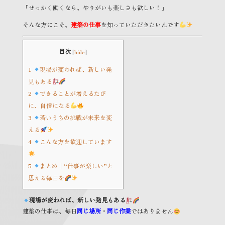
「せっかく働くなら、やりがいも楽しさも欲しい！」
そんな方にこそ、
建築の仕事
を知っていただきたいんです
目次
[
hide
]
1
現場が変われば、新しい発
見もある
2
できることが増えるたび
に、自信になる
3
若いうちの挑戦が未来を変
える
4
こんな方を歓迎しています
5
まとめ｜“仕事が楽しい”と
思える毎日を
現場が変われば、新しい発見もある
建築の仕事は、毎日
同じ場所
・
同じ作業
ではありません