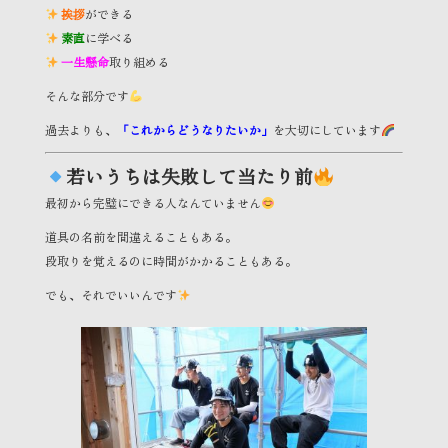
挨拶
ができる
素直
に学べる
一生懸命
取り組める
そんな部分です
過去よりも、
「これからどうなりたいか」
を大切にしています
若いうちは失敗して当たり前
最初から完璧にできる人なんていません
道具の名前を間違えることもある。
段取りを覚えるのに時間がかかることもある。
でも、それでいいんです