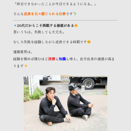
「昨日できなかったことが今日できるようになる。」
そんな
成長を日々感じられる仕事
です
20代だからこそ挑戦する価値がある
若いうちは、失敗しても大丈夫。
むしろ失敗を経験しながら成長できる時期です
建築業界は、
経験を積めば積むほど
技術
も
知識
も増え、自分自身の価値が高ま
ります