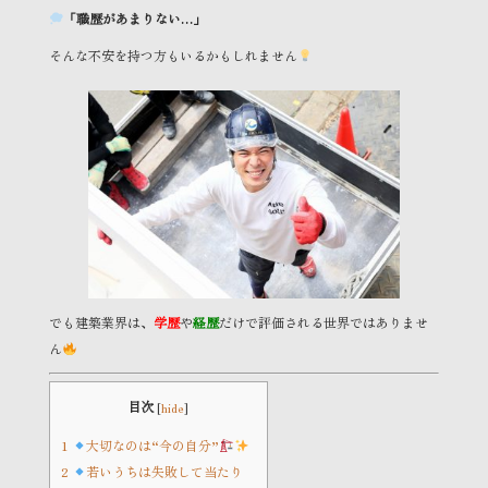
「職歴があまりない…」
そんな不安を持つ方もいるかもしれません
でも建築業界は、
学歴
や
経歴
だけで評価される世界ではありませ
ん
目次
[
hide
]
1
大切なのは“今の自分”
2
若いうちは失敗して当たり