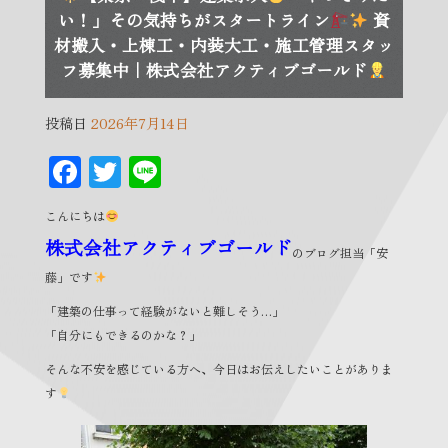
い！」その気持ちがスタートライン
資
材搬入・上棟工・内装大工・施工管理スタッ
フ募集中｜株式会社アクティブゴールド
投稿日
2026年7月14日
F
T
Li
ac
wi
n
こんにちは
eb
tt
e
株式会社アクティブゴールド
のブログ担当「安
oo
er
藤」です
k
「建築の仕事って経験がないと難しそう…」
「自分にもできるのかな？」
そんな不安を感じている方へ、今日はお伝えしたいことがありま
す